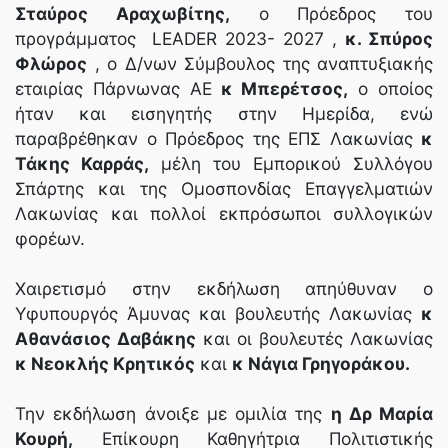
Σταύρος Αραχωβίτης,
ο Πρόεδρος του
προγράμματος LEADER 2023- 2027 ,
κ. Σπύρος
Φλώρος
, ο Δ/νων Σύμβουλος της αναπτυξιακής
εταιρίας Πάρνωνας ΑΕ
κ Μπερέτσος,
ο οποίος
ήταν και εισηγητής στην Ημερίδα, ενώ
παραβρέθηκαν ο Πρόεδρος της ΕΠΣ Λακωνίας
κ
Τάκης Καρράς,
μέλη του Εμπορικού Συλλόγου
Σπάρτης και της Ομοσπονδίας Επαγγελματιών
Λακωνίας και πολλοί εκπρόσωποι συλλογικών
φορέων.
Χαιρετισμό στην εκδήλωση απηύθυναν ο
Υφυπουργός Άμυνας και βουλευτής Λακωνίας
κ
Αθανάσιος Δαβάκης
και οι βουλευτές Λακωνίας
κ Νεοκλής Κρητικός
και
κ Νάγια Γρηγοράκου.
Την εκδήλωση άνοιξε με ομιλία της
η Δρ Μαρία
Κουρή,
Επίκουρη Καθηγήτρια Πολιτιστικής