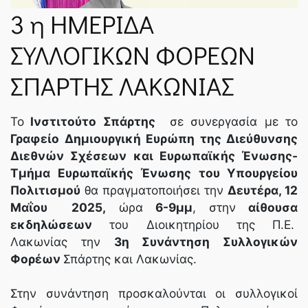
ΝΈΑ
3 η ΗΜΕΡΙΔΑ
ΣΥΛΛΟΓΙΚΩΝ ΦΟΡΕΩΝ
SPARTANET
ΣΠΑΡΤΗΣ ΛΑΚΩΝΙΑΣ
E-JOURNAL
Το
Ινστιτούτο Σπάρτης
σε συνεργασία με το
Γραφείο Δημιουργική Ευρώπη της Διεύθυνσης
Διεθνών Σχέσεων και Ευρωπαϊκής Ένωσης-
Τμήμα Ευρωπαϊκής Ένωσης του Υπουργείου
Πολιτισμού
θα πραγματοποιήσει την
Δευτέρα, 12
Μαΐου 2025,
ώρα
6-9μμ
, στην
αίθουσα
εκδηλώσεων
του Διοικητηρίου της Π.Ε.
Λακωνίας την
3η Συνάντηση Συλλογικών
Φορέων
Σπάρτης και Λακωνίας.
Στην συνάντηση προσκαλούνται οι συλλογικοί