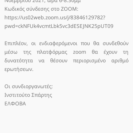
Νοεμβρίου 2021, ώρα 6-8:30μμ
Κωδικός σύνδεσης στο ΖΟΟΜ:
https://us02web.zoom.us/j/83846129782?
pwd=ckNFUk4vcmtLbk5vc3dESEJNK25pUT09
Επιπλέον, οι ενδιαφερόμενοι που θα συνδεθούν
μέσω της πλατφόρμας zoom θα έχουν τη
δυνατότητα να θέσουν περιορισμένο αριθμό
ερωτήσεων.
Οι συνδιοργανωτές:
Ινστιτούτο Σπάρτης
ΕΛΦΟΒΑ