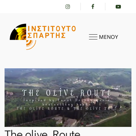
ΜΕΝΟΥ
ΑΡΧΙΚΗ
ΤΟ ΙΝΣΤΙΤΟΎΤΟ
ΔΡΑΣΤΗΡΙΌΤΗΤΕΣ
The olive Route,