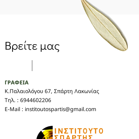
Βρείτε μας
ΓΡΑΦΕΙΑ
Κ.Παλαιολόγου 67, Σπάρτη Λακωνίας
Τηλ. : 6944602206
E-Mail : institoutospartis@gmail.com