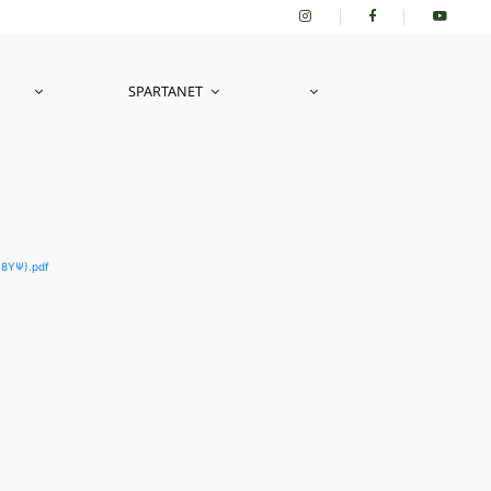
SPARTANET
8ΥΨ).pdf